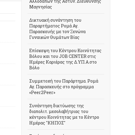
Αλλοδαπών της Αστυν. Διεύθυνσης
Μαγνησίας
Δικτυακή συνάντηση του
Παραρτήματος Ρομά Αγ.
Παρασκευής με τον Ξενώνα
Γυναικών Θυμάτων Βίας
Επίσκεψη του Κέντρου Κοινότητας
Βόλου και του JOB CENTER στις
Ημέρες Καριέρας της Δ.ΥΠ.Α.στο
Βόλο
Συμμετοχή του Παράρτημα. Ρομά
Αγ. Παρασκευής στο πρόγραμμα
«Peer2Peer»
Συνάντηση δικτύωσης της
διαπολιτ. μεσολαβήτριας του
κέντρου Κοινότητας με το Κέντρο
Ημέρας "ΚΗΠΟΣ"