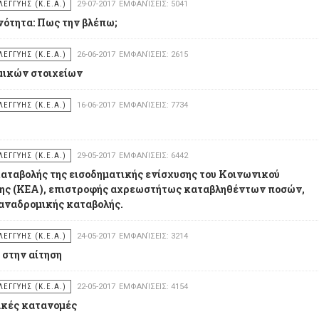
ΕΓΓΥΗΣ (Κ.Ε.Α.)
29-07-2017
ΕΜΦΑΝΊΣΕΙΣ: 5041
νότητα: Πως την βλέπω;
ΕΓΓΥΗΣ (Κ.Ε.Α.)
26-06-2017
ΕΜΦΑΝΊΣΕΙΣ: 2615
μικών στοιχείων
ΕΓΓΥΗΣ (Κ.Ε.Α.)
16-06-2017
ΕΜΦΑΝΊΣΕΙΣ: 7734
ΕΓΓΥΗΣ (Κ.Ε.Α.)
29-05-2017
ΕΜΦΑΝΊΣΕΙΣ: 6442
καταβολής της εισοδηματικής ενίσχυσης του Κοινωνικού
ύης (ΚΕΑ), επιστροφής αχρεωστήτως καταβληθέντων ποσών,
 αναδρομικής καταβολής.
ΕΓΓΥΗΣ (Κ.Ε.Α.)
24-05-2017
ΕΜΦΑΝΊΣΕΙΣ: 3214
στην αίτηση
ΕΓΓΥΗΣ (Κ.Ε.Α.)
22-05-2017
ΕΜΦΑΝΊΣΕΙΣ: 4154
ακές κατανομές