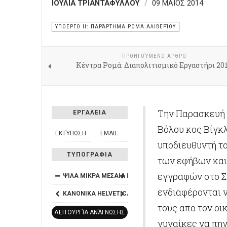
ΙΟΥΛΙΑ ΤΡΙΑΝΤΑΦΥΛΛΟΥ
09 ΜΑΪΟΣ 2014
ΥΠΟΕΡΓΟ ΙΙ: ΠΑΡΆΡΤΗΜΑ ΡΟΜΆ ΑΛΙΒΕΡΊΟΥ
ΠΡΟΗΓΟΎΜΕΝΟ ΆΡΘΡΟ
Κέντρα Ρομά: Διαπολιτισμικό Εργαστήρι 20
Την Παρασκευή 9
ΕΡΓΑΛΕΙΑ
Βόλου κος Βίγκλ
ΕΚΤΎΠΩΣΗ
EMAIL
υποδιευθυντή τ
ΤΥΠΟΓΡΑΦΙΑ
των εφήβων και
εγγραφών στο Σ
ΨΙΛΑ
ΜΙΚΡΑ
ΜΕΣΑΙΑ
ΜΕΓΑΛΑ
ΜΕΓΑΛΥΤΕΡΑ
ενδιαφέρονται 
ΚΑΝΟΝΙΚΑ
HELVETICA
SEGOE
GEORGIA
TIMES
τους απο τον οικ
ΛΕΙΤΟΥΡΓΊΑ ΑΝΆΓΝΩΣΗΣ
γυναίκες να πηγ