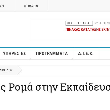
ΕΡΙ
ΙΣΤΟΛΟΓΙΟ
ΘΕΣΕΙΣ ΕΡΓΑΣΙΑΣ
22 ΣΕΠΤΕΜ
ΠΙΝΑΚΑΣ ΚΑΤΑΤΑΞΗΣ ΕΚΠ/Τ
ΘΕΣΕΙΣ ΕΡΓΑΣΙΑΣ
22 ΣΕΠΤΕΜ
ΥΠΗΡΕΣΙΕΣ
ΠΡΟΓΡΑΜΜΑΤΑ
ΠΙΝΑΚΕΣ ΚΑΤΑΤΑΞΗΣ ΤΕ Φ
Δ.Ι.Ε.Κ.
ΑΓΡΙΑΣ-Ν.ΑΓΧΙΑΛΟΥ)
ΘΕΣΕΙΣ ΕΡΓΑΣΙΑΣ
05 ΣΕΠΤΕΜ
ΛΙΒΕΡΊΟΥ
ΠΡΟΚΗΡΥΞΗ ΓΙΑ ΣΥΝΑΨΗ Σ
ΦΥΣΙΟΘΕΡΑΠΕΙΑΣ) - ΚΗΦΗ
υς Ρομά στην Εκπαίδευ
ΘΕΣΕΙΣ ΕΡΓΑΣΙΑΣ
30 ΑΥΓΟΎΣΤ
ΠΙΝΑΚΑΣ ΚΑΤΑΤΑΞΗΣ ΘΕΣΕ
ΞΗΡΟΚΑΜΠΟΥ & ΝΕΑΠΟΛΗ