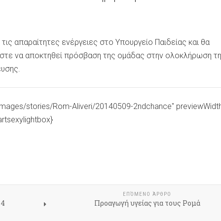
ι τις απαραίτητες ενέργειες στο Υπουργείο Παιδείας και θα
στε να αποκτηθεί πρόσβαση της ομάδας στην ολοκλήρωση τ
υσης.
"images/stories/Rom-Aliveri/20140509-2ndchance" previewWidt
rtsexylightbox}
ΕΠΌΜΕΝΟ ΆΡΘΡΟ
14
Προαγωγή υγείας για τους Ρομά