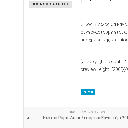
ΚΟΙΝΟΠΟΙΗΣΕ ΤΟ!
Ο κος Βίγκλας θα κάνε
συνεργαστούμε έτσι ώ
υποχρεωτικής εκπαίδε
{artsexylightbox path=
previewHeight="200"}{/a
ΡΟΜΑ
ΠΡΟΗΓΟΎΜΕΝΟ ΆΡΘΡΟ
Κέντρα Ρομά: Διαπολιτισμικό Εργαστήρι 20