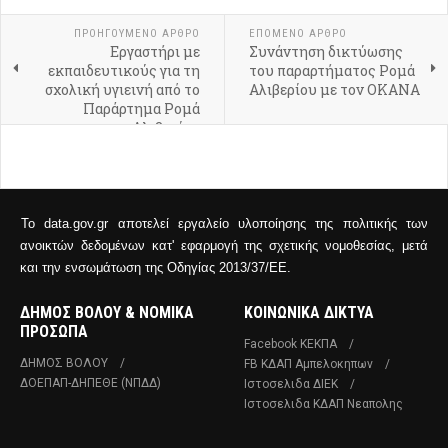
ΠΡΟΗΓΟΎΜΕΝΟ ΆΡΘΡΟ
ΕΠΌΜΕΝΟ ΆΡΘΡΟ
Εργαστήρι με
Συνάντηση δικτύωσης
εκπαιδευτικούς για τη
του παραρτήματος Ρομά
σχολική υγιεινή από το
Αλιβερίου με τον ΟΚΑΝΑ
Παράρτημα Ρομά
Αλιβερίου
Το data.gov.gr αποτελεί εργαλείο υλοποίησης της πολιτικής των
ανοικτών δεδομένων κατ' εφαρμογή της σχετικής νομοθεσίας, μετά
και την ενσωμάτωση της Οδηγίας 2013/37/ΕΕ.
ΔΗΜΟΣ ΒΟΛΟΥ & ΝΟΜΙΚΑ
ΚΟΙΝΩΝΙΚΑ ΔΙΚΤΥΑ
ΠΡΟΣΩΠΑ
Facebook ΚΕΚΠΑ
ΔΗΜΟΣ ΒΟΛΟΥ
FB ΚΔΑΠ Αμπελοκηπων
ΔΟΕΠΑΠ-ΔΗΠΕΘΕ (ΝΠΔΔ)
Ιστοσελιδα ΔΙΕΚ
Ιστοσελιδα ΚΔΑΠ Νεαπολης