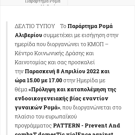
Παράρτημα Ρομά
Αλιβερίου
ΔΕΛΤΙΟ ΤΥΠΟΥ Το
Παράρτημα Ρομά
Αλιβερίου
συμμετέχει με εισήγηση στην
ημερίδα που διοργανώνει το KMOΠ –
Κέντρο Κοινωνικής Δράσης και
Καινοτομίας και σας προσκαλεί
την
Παρασκευή 8 Απριλίου 2022 και
ώρα 15.00 με 17.00
στην Ημερίδα με
θέμα
«Πρόληψη και καταπολέμηση της
ενδοοικογενειακής βίας εναντίον
γυναικών Ρομά»
, που διοργανώνεται στο
πλαίσιο του ευρωπαϊκού
προγράμματος
PATTERN - Prevent And
combaT domesTic violEnce against