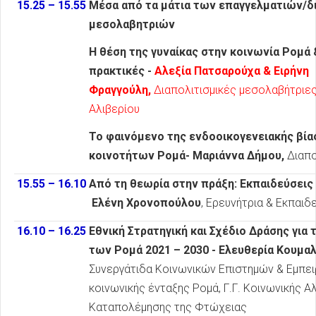
15.25 – 15.55
Μέσα από τα μάτια των επαγγελματιών/δ
μεσολαβητριών
H θέση της γυναίκας στην κοινωνία Ρομά 
πρακτικές -
Αλεξία Πατσαρούχα & Ειρήνη
Φραγγούλη,
Διαπολιτισμικές μεσολαβήτριες
Αλιβερίου
Το φαινόμενο της ενδοοικογενειακής βία
κοινοτήτων Ρομά- Μαριάννα Δήμου,
Διαπολ
15.55 – 16.10
Από τη θεωρία στην πράξη: Εκπαιδεύσει
Ελένη Χρονοπούλου
, Ερευνήτρια & Εκπαιδ
16.10 – 16.25
Εθνική Στρατηγική και Σχέδιο Δράσης για
των Ρομά 2021 – 2030 - Ελευθερία Κουμα
Συνεργάτιδα Κοινωνικών Επιστημών & Εμπει
κοινωνικής ένταξης Ρομά, Γ.Γ. Κοινωνικής Α
Καταπολέμησης της Φτώχειας