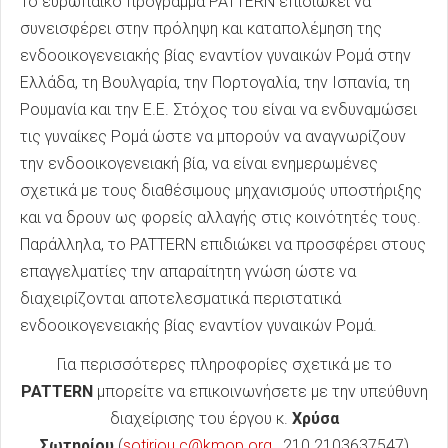
Το ευρωπαϊκό πρόγραμμα PATTERN επιδιώκει να
συνεισφέρει στην πρόληψη και καταπολέμηση της
ενδοοικογενειακής βίας εναντίον γυναικών Ρομά στην
Ελλάδα, τη Βουλγαρία, την Πορτογαλία, την Ισπανία, τη
Ρουμανία και την Ε.Ε. Στόχος του είναι να ενδυναμώσει
τις γυναίκες Ρομά ώστε να μπορούν να αναγνωρίζουν
την ενδοοικογενειακή βία, να είναι ενημερωμένες
σχετικά με τους διαθέσιμους μηχανισμούς υποστήριξης
και να δρουν ως φορείς αλλαγής στις κοινότητές τους.
Παράλληλα, το PATTERN επιδιώκει να προσφέρει στους
επαγγελματίες την απαραίτητη γνώση ώστε να
διαχειρίζονται αποτελεσματικά περιστατικά
ενδοοικογενειακής βίας εναντίον γυναικών Ρομά.
Για περισσότερες πληροφορίες σχετικά με το
PATTERN
μπορείτε να επικοινωνήσετε με την υπεύθυνη
διαχείρισης του έργου κ.
Χρύσα
Σωτηρίου
(
sotiriou.c@kmop.org
, 210 2103637547)