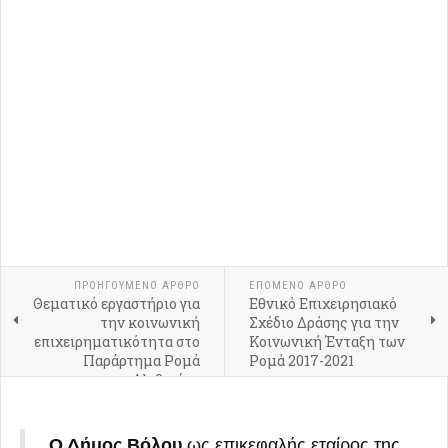
ΠΡΟΗΓΟΎΜΕΝΟ ΆΡΘΡΟ
ΕΠΌΜΕΝΟ ΆΡΘΡΟ
Θεματικό εργαστήριο για
Εθνικό Επιχειρησιακό
την κοινωνική
Σχέδιο Δράσης για την
επιχειρηματικότητα στο
Κοινωνική Ένταξη των
Παράρτημα Ρομά
Ρομά 2017-2021
Αλιβερίου
Ο Δήμος Βόλου
ως επικεφαλής εταίρος της