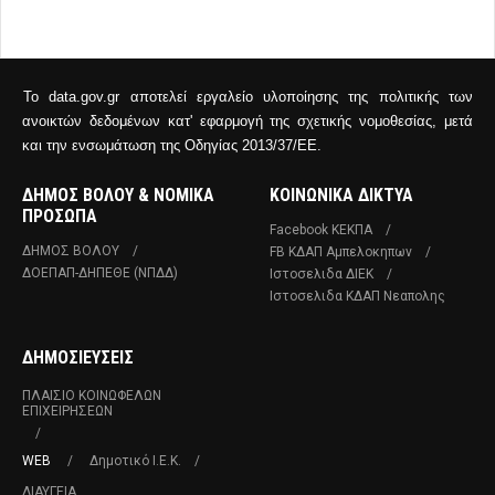
Το data.gov.gr αποτελεί εργαλείο υλοποίησης της πολιτικής των
ανοικτών δεδομένων κατ' εφαρμογή της σχετικής νομοθεσίας, μετά
και την ενσωμάτωση της Οδηγίας 2013/37/ΕΕ.
ΔΗΜΟΣ ΒΟΛΟΥ & ΝΟΜΙΚΑ
ΚΟΙΝΩΝΙΚΑ ΔΙΚΤΥΑ
ΠΡΟΣΩΠΑ
Facebook ΚΕΚΠΑ
ΔΗΜΟΣ ΒΟΛΟΥ
FB ΚΔΑΠ Αμπελοκηπων
ΔΟΕΠΑΠ-ΔΗΠΕΘΕ (ΝΠΔΔ)
Ιστοσελιδα ΔΙΕΚ
Ιστοσελιδα ΚΔΑΠ Νεαπολης
ΔΗΜΟΣΙΕΥΣΕΙΣ
ΠΛΑΊΣΙΟ ΚΟΙΝΩΦΕΛΏΝ
ΕΠΙΧΕΙΡΉΣΕΩΝ
WEB
Δημοτικό Ι.Ε.Κ.
ΔΙΑΥΓΕΙΑ