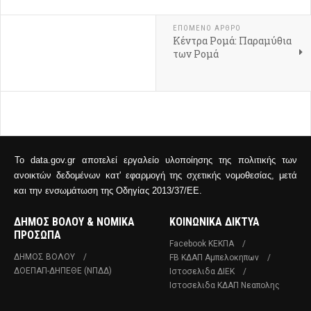
ΕΠΌΜΕΝΟ ΆΡΘΡΟ
Κέντρα Ρομά: Παραμύθια
των Ρομά
Το data.gov.gr αποτελεί εργαλείο υλοποίησης της πολιτικής των
ανοικτών δεδομένων κατ' εφαρμογή της σχετικής νομοθεσίας, μετά
και την ενσωμάτωση της Οδηγίας 2013/37/ΕΕ.
ΔΗΜΟΣ ΒΟΛΟΥ & ΝΟΜΙΚΑ
ΚΟΙΝΩΝΙΚΑ ΔΙΚΤΥΑ
ΠΡΟΣΩΠΑ
Facebook ΚΕΚΠΑ
ΔΗΜΟΣ ΒΟΛΟΥ
FB ΚΔΑΠ Αμπελοκηπων
ΔΟΕΠΑΠ-ΔΗΠΕΘΕ (ΝΠΔΔ)
Ιστοσελιδα ΔΙΕΚ
Ιστοσελιδα ΚΔΑΠ Νεαπολης