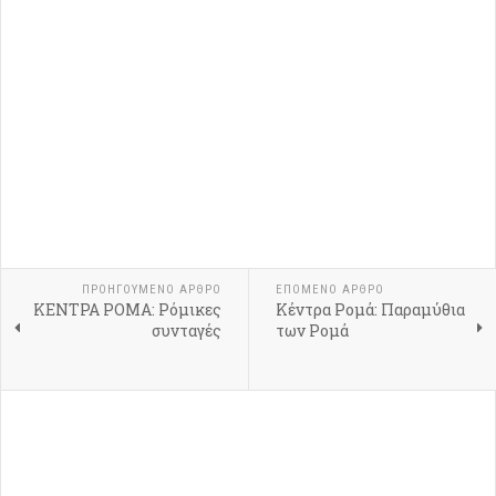
ΠΡΟΗΓΟΎΜΕΝΟ ΆΡΘΡΟ
ΕΠΌΜΕΝΟ ΆΡΘΡΟ
ΚΕΝΤΡΑ ΡΟΜΑ: Ρόμικες
Κέντρα Ρομά: Παραμύθια
συνταγές
των Ρομά