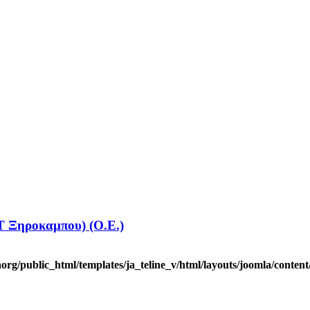
Ξηροκαμπου) (Ο.Ε.)
rg/public_html/templates/ja_teline_v/html/layouts/joomla/content