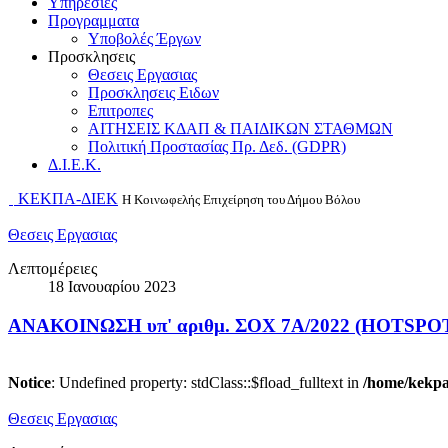
Υπηρεσιες
Προγραμματα
Υποβολές Έργων
Προσκλησεις
Θεσεις Εργασιας
Προσκλησεις Ειδων
Επιτροπες
ΑΙΤΗΣΕΙΣ ΚΔΑΠ & ΠΑΙΔΙΚΩΝ ΣΤΑΘΜΩΝ
Πολιτική Προστασίας Πρ. Δεδ. (GDPR)
Δ.Ι.Ε.Κ.
ΚΕΚΠΑ-ΔΙΕΚ
Η Κοινωφελής Επιχείρηση του Δήμου Βόλου
Θεσεις Εργασιας
Λεπτομέρειες
18 Ιανουαρίου 2023
ΑΝΑΚΟΙΝΩΣΗ υπ' αριθμ. ΣΟΧ 7Α/2022 (HOTSPOT 
Notice
: Undefined property: stdClass::$fload_fulltext in
/home/kekpao
Θεσεις Εργασιας