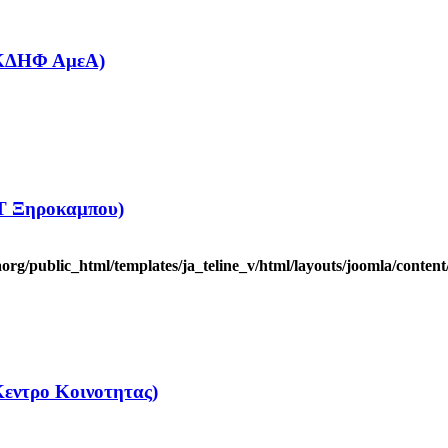
(ΚΔΗΦ ΑμεΑ)
 Ξηροκαμπου)
rg/public_html/templates/ja_teline_v/html/layouts/joomla/content
εντρο Κοινοτητας)