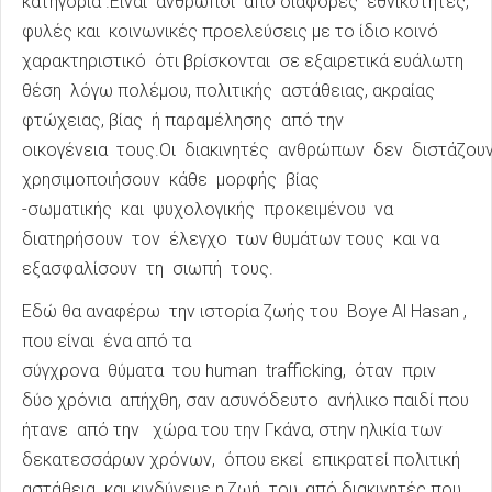
κατηγορία .Είναι άνθρωποι από διάφορες εθνικότητες,
φυλές και κοινωνικές προελεύσεις με το ίδιο κοινό
χαρακτηριστικό ότι βρίσκονται σε εξαιρετικά ευάλωτη
θέση λόγω πολέμου, πολιτικής αστάθειας, ακραίας
φτώχειας, βίας ή παραμέλησης από την
οικογένεια τους.Οι διακινητές ανθρώπων δεν διστάζου
χρησιμοποιήσουν κάθε μορφής βίας
-σωματικής και ψυχολογικής προκειμένου να
διατηρήσουν τον έλεγχο των θυμάτων τους και να
εξασφαλίσουν τη σιωπή τους.
Εδώ θα αναφέρω την ιστορία ζωής του Boye Al Hasan ,
που είναι ένα από τα
σύγχρονα θύματα του human trafficking, όταν πριν
δύο χρόνια απήχθη, σαν ασυνόδευτο ανήλικο παιδί που
ήτανε από την χώρα του την Γκάνα, στην ηλικία των
δεκατεσσάρων χρόνων, όπου εκεί επικρατεί πολιτική
αστάθεια και κινδύνευε η ζωή του, από διακινητές που