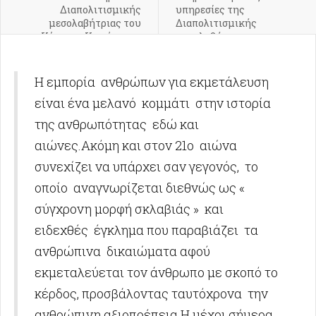
Διαπολιτισμικής
υπηρεσίες της
μεσολαβήτριας του
Διαπολιτισμικής
Κέντρου Κοινότητας
μεσολαβήτριας του
στην "Κουζίνα
Κέντρου Κοινότητας
Αλληλεγγύης"
Η εμπορία ανθρώπων για εκμετάλευση
είναι ένα μελανό κομμάτι στην ιστορία
της ανθρωπότητας εδώ και
αιώνες.Ακόμη και στον 21ο αιώνα
συνεχίζει να υπάρχει σαν γεγονός, το
οποίο αναγνωρίζεται διεθνώς ως «
σύγχρονη μορφή σκλαβιάς » και
ειδεχθές έγκλημα που παραβιάζει τα
ανθρώπινα δικαιώματα αφού
εκμεταλεύεται τον άνθρωπο με σκοπό το
κέρδος, προσβάλοντας ταυτόχρονα την
ανθρώπινη αξιοπρέπεια.Η μέχρι σήμερα