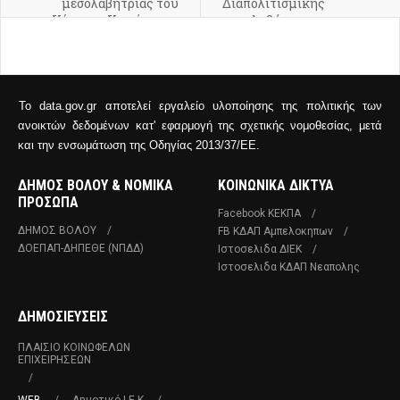
μεσολαβήτριας του
Διαπολιτισμικής
Κέντρου Κοινότητας
μεσολαβήτριας του
στην "Κουζίνα
Κέντρου Κοινότητας
Αλληλεγγύης"
Το data.gov.gr αποτελεί εργαλείο υλοποίησης της πολιτικής των
ανοικτών δεδομένων κατ' εφαρμογή της σχετικής νομοθεσίας, μετά
και την ενσωμάτωση της Οδηγίας 2013/37/ΕΕ.
ΔΗΜΟΣ ΒΟΛΟΥ & ΝΟΜΙΚΑ
ΚΟΙΝΩΝΙΚΑ ΔΙΚΤΥΑ
ΠΡΟΣΩΠΑ
Facebook ΚΕΚΠΑ
ΔΗΜΟΣ ΒΟΛΟΥ
FB ΚΔΑΠ Αμπελοκηπων
ΔΟΕΠΑΠ-ΔΗΠΕΘΕ (ΝΠΔΔ)
Ιστοσελιδα ΔΙΕΚ
Ιστοσελιδα ΚΔΑΠ Νεαπολης
ΔΗΜΟΣΙΕΥΣΕΙΣ
ΠΛΑΊΣΙΟ ΚΟΙΝΩΦΕΛΏΝ
ΕΠΙΧΕΙΡΉΣΕΩΝ