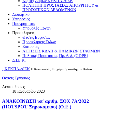
Χαρτες Δομων ΚΕΚΠΑ-ΔΙΕΚ
ΠΟΛΙΤΙΚΗ ΠΡΟΣΤΑΣΙΑΣ ΑΠΟΡΡΗΤΟΥ &
ΠΡΟΣΩΠΙΚΩΝ ΔΕΔΟΜΕΝΩΝ
Διοικητικο
Υπηρεσιες
Προγραμματα
Υποβολές Έργων
Προσκλησεις
Θεσεις Εργασιας
Προσκλησεις Ειδων
Επιτροπες
ΑΙΤΗΣΕΙΣ ΚΔΑΠ & ΠΑΙΔΙΚΩΝ ΣΤΑΘΜΩΝ
Πολιτική Προστασίας Πρ. Δεδ. (GDPR)
Δ.Ι.Ε.Κ.
ΚΕΚΠΑ-ΔΙΕΚ
Η Κοινωφελής Επιχείρηση του Δήμου Βόλου
Θεσεις Εργασιας
Λεπτομέρειες
18 Ιανουαρίου 2023
ΑΝΑΚΟΙΝΩΣΗ υπ' αριθμ. ΣΟΧ 7Α/2022
(HOTSPOT Ξηροκαμπου) (Ο.Ε.)