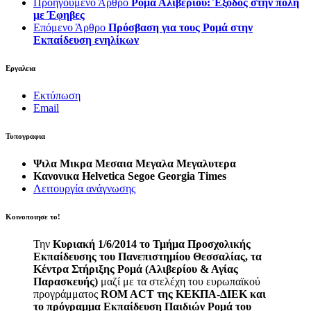
Προηγούμενο Άρθρο
Ρομά Αλιβερίου: Έξοδος στην πόλη
με Έφηβες
Επόμενο Άρθρο
Πρόσβαση για τους Ρομά στην
Εκπαίδευση ενηλίκων
Εργαλεια
Εκτύπωση
Email
Τυπογραφια
Ψιλα
Μικρα
Μεσαια
Μεγαλα
Μεγαλυτερα
Κανονικα
Helvetica
Segoe
Georgia
Times
Λειτουργία ανάγνωσης
Κοινοποιησε το!
Την
Κυριακή 1/6/2014 το Τμήμα Προσχολικής
Εκπαίδευσης του Πανεπιστημίου Θεσσαλίας, τα
Κέντρα Στήριξης Ρομά (Αλιβερίου & Αγίας
Παρασκευής)
μαζί με τα στελέχη του ευρωπαϊκού
προγράμματος
ROM ACT της ΚΕΚΠΑ-ΔΙΕΚ και
το πρόγραμμα Εκπαίδευση Παιδιών Ρομά του