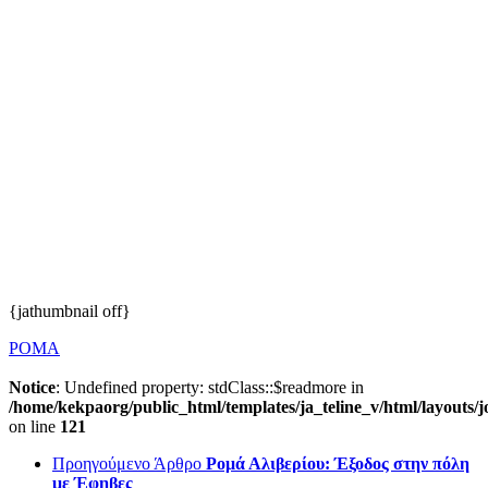
{jathumbnail off}
ΡΟΜΑ
Notice
: Undefined property: stdClass::$readmore in
/home/kekpaorg/public_html/templates/ja_teline_v/html/layouts/j
on line
121
Προηγούμενο Άρθρο
Ρομά Αλιβερίου: Έξοδος στην πόλη
με Έφηβες