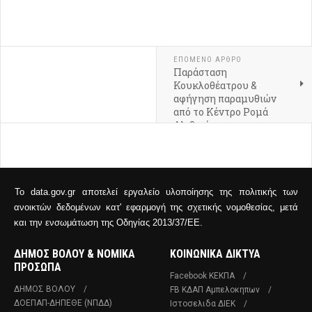
ΕΠΌΜΕΝΟ ΆΡΘΡΟ
Παράσταση
Κουκλοθέατρου &
αφήγηση παραμυθιών
από το Κέντρο Ρομά
Αλιβερίου
Το data.gov.gr αποτελεί εργαλείο υλοποίησης της πολιτικής των
ανοικτών δεδομένων κατ' εφαρμογή της σχετικής νομοθεσίας, μετά
και την ενσωμάτωση της Οδηγίας 2013/37/ΕΕ.
ΔΗΜΟΣ ΒΟΛΟΥ & ΝΟΜΙΚΑ
ΚΟΙΝΩΝΙΚΑ ΔΙΚΤΥΑ
ΠΡΟΣΩΠΑ
Facebook ΚΕΚΠΑ
ΔΗΜΟΣ ΒΟΛΟΥ
FB ΚΔΑΠ Αμπελοκηπων
ΔΟΕΠΑΠ-ΔΗΠΕΘΕ (ΝΠΔΔ)
Ιστοσελιδα ΔΙΕΚ