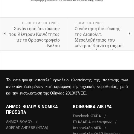
ΠΡΟΗΓΟΎΜΕΝΟ ΆΡΘΡΟ
ΕΠΌΜΕΝΟ ΆΡΘΡΟ
Συνάντηση δικτύωσης
Συνάντηση δικτύωσης
του Κέντρου Κοινότητας
της Διαπολιτ.
με το Ορφανοτροφείο
Μεσολαβήτριας του
Βόλου
κέντρου Κοινότητας με
τον Ερυθρό Σταυρό
Το data.gov.gr αποτελεί εργαλείο υλοποίησης της πολιτικής των
ανοικτών δεδομένων κατ' εφαρμογή της σχετικής νομοθεσίας, μετά
και την ενσωμάτωση της Οδηγίας 2013/37/ΕΕ.
ΔΗΜΟΣ ΒΟΛΟΥ & ΝΟΜΙΚΑ
ΚΟΙΝΩΝΙΚΑ ΔΙΚΤΥΑ
ΠΡΟΣΩΠΑ
Facebook ΚΕΚΠΑ
ΔΗΜΟΣ ΒΟΛΟΥ
FB ΚΔΑΠ Αμπελοκηπων
ΔΟΕΠΑΠ-ΔΗΠΕΘΕ (ΝΠΔΔ)
Ιστοσελιδα ΔΙΕΚ