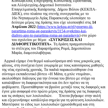
Κοινωφελούς Επιχείρησης Κοινωνικής Προστασίας
και Αλληλεγγύης-Δημοτικό Ινστιτούτο
Επαγγελματικής Κατάρτισης Δήμου Βόλου (ΚΕΚΠΑ-
ΔΙΕΚ), στο πλαίσιο της στενής συνεργασίας με το
16ο Νηπιαγωγείο Αγίας Παρασκευής υλοποίησε το
δεύτερο μέρος της δράσης που είχε υλοποιηθεί στις
14
Απρίλιου 2022
(
https://www.kekpa.gr/el/ypoergo-iii-
parartima-roma-ag-paraskevis/3154-sygkrino-kai-
diafero-apo-to-parartima-roma-ag-paraskevis
) στο χώρο
του σχολείου με θέμα:
«ΣΥΓΚΡΙΣΕΙΣ ΚΑΙ
ΔΙΑΦΟΡΕΤΙΚΟΤΗΤΑ»
. Τη δράση πραγματοποίησε
το στέλεχος του Παραρτήματος Ρομά, Δημοπούλου
Μαρία, διαμεσολαβήτρια.
Αρχικά είχαμε ένα θερμό καλωσόρισμα από τους μικρούς μας
φίλους, στη συνέχεια έγινε γνωριμία με τους καινούριους μαθητές
της νέας σχολικής χρονιάς. Τα παιδιά παρακολούθησαν ένα
σύντομο εκπαιδευτικό βίντεο «Η Μάτα, η μπλε ντομάτα»,
ακολούθησε διάλογος για την έννοια του βίντεο με στόχο να
καταλάβουν τη διαφορετικότητα και ότι δεν πρέπει να τη
φοβόμαστε. Προσπάθησαν να βρούνε μεταξύ τους τις διαφορές και
έγινε μία αναφορά στο πρώτο μέρος της δράσης για τις διαφορές
και τις ανάγκες των λουλουδιών. Έπειτα βγήκαμε στην αυλή
και εξερευνήσαμε κατάλληλα σημεία για τη φύτευση λουλουδιών.
Μαντέψανε το είδος των λουλουδιών (χρυσάνθεμα) και στη