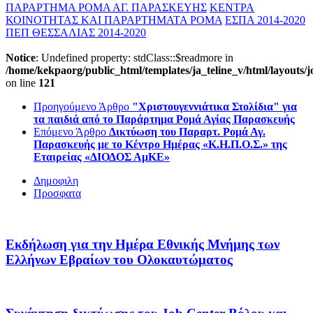
ΠΑΡΑΡΤΗΜΑ ΡΟΜΑ ΑΓ. ΠΑΡΑΣΚΕΥΗΣ
ΚΕΝΤΡΑ
ΚΟΙΝΟΤΗΤΑΣ ΚΑΙ ΠΑΡΑΡΤΗΜΑΤΑ ΡΟΜΑ
ΕΣΠΑ 2014-2020
ΠΕΠ ΘΕΣΣΑΛΙΑΣ 2014-2020
Notice
: Undefined property: stdClass::$readmore in
/home/kekpaorg/public_html/templates/ja_teline_v/html/layouts/j
on line
121
Προηγούμενο Άρθρο
"Xριστουγεννιάτικα Στολίδια" για
τα παιδιά από το Παράρτημα Ρομά Αγίας Παρασκευής
Επόμενο Άρθρο
Δικτύωση του Παραρτ. Ρομά Αγ.
Παρασκευής με το Κέντρο Ημέρας «Κ.Η.Π.Ο.Σ.» της
Εταιρείας «ΔΙΟΔΟΣ ΑμΚΕ»
Δημοφιλη
Προσφατα
Εκδήλωση για την Ημέρα Εθνικής Μνήμης των
Ελλήνων Εβραίων του Ολοκαυτώματος