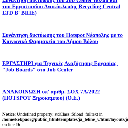
Συνάντηση δικτύωσης του Job Center Βόλου και
του Eργοστασίου Ανακύκλωσης Recycling Central
LTD Β' ΒΙΠΕ)
Συνάντηση δικτύωσης του Hotspot Νέαπολης με το
Κοινωνικό Φαρμακείο του Δήμου Βόλου
ΕΡΓΑΣΤΗΡΙ για Τεχνικές Αναζήτησης Εργασίας-
"Job Boards" στο Job Center
ΑΝΑΚΟΙΝΩΣΗ υπ' αριθμ. ΣΟΧ 7Α/2022
(HOTSPOT Ξηροκαμπου) (Ο.Ε.)
Notice
: Undefined property: stdClass::$fload_fulltext in
/home/kekpaorg/public_html/templates/ja_teline_v/html/layouts/
on line
16