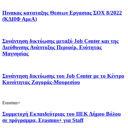
Πινακας καταταξης Θεσεων Εργασιας ΣΟΧ 8/2022
(ΚΔΗΦ ΑμεΑ)
Συνάντηση δικτύωσης μεταξύ Job Center και της
Διεύθυνσης Ανάπτυξης Περιφέρ. Ενότητας
Μαγνησίας
Συνάντηση δικτύωσης του Job Center με το Κέντρο
Κοινότητας Ζαγοράς-Μουρεσίου
Erasmus+
Συμμετοχή Εκπαιδεύτριας του ΙΙΕΚ Δήμου Βόλου
σε πρόγραμμα, Erasmus+ για Staff