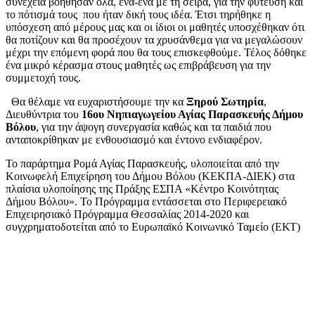
συνέχεια βοήθησαν όλα, ένα-ένα με τη σειρά, για την φύτευση και
το πότισμά τους που ήταν δική τους ιδέα. Έτσι τηρήθηκε η
υπόσχεση από μέρους μας και οι ίδιοι οι μαθητές υποσχέθηκαν ότι
θα ποτίζουν και θα προσέχουν τα χρυσάνθεμα για να μεγαλώσουν
μέχρι την επόμενη φορά που θα τους επισκεφθούμε. Τέλος δόθηκε
ένα μικρό κέρασμα στους μαθητές ως επιβράβευση για την
συμμετοχή τους.
Θα θέλαμε να ευχαριστήσουμε την κα
Ξηρού Σωτηρία
,
Διευθύντρια του
16ου Νηπιαγωγείου Αγίας Παρασκευής Δήμου
Βόλου
, για την άψογη συνεργασία καθώς και τα παιδιά που
ανταποκρίθηκαν με ενθουσιασμό και έντονο ενδιαφέρον.
Το παράρτημα Ρομά Αγίας Παρασκευής, υλοποιείται από την
Κοινωφελή Επιχείρηση του Δήμου Βόλου (ΚΕΚΠΑ-ΔΙΕΚ) στα
πλαίσια υλοποίησης της Πράξης ΕΣΠΑ «Κέντρο Κοινότητας
Δήμου Βόλου». Το Πρόγραμμα εντάσσεται στο Περιφερειακό
Επιχειρησιακό Πρόγραμμα Θεσσαλίας 2014-2020 και
συγχρηματοδοτείται από το Ευρωπαϊκό Κοινωνικό Ταμείο (ΕΚΤ)