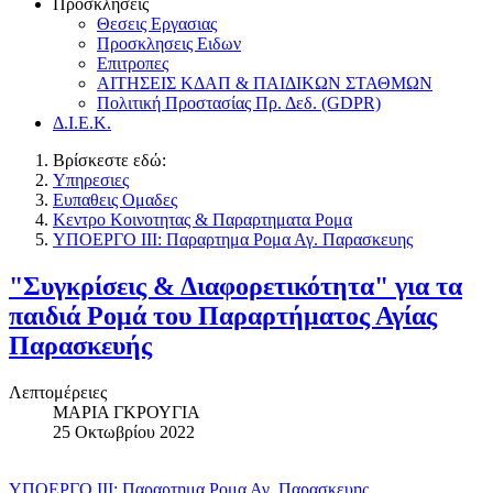
Προσκλησεις
Θεσεις Εργασιας
Προσκλησεις Ειδων
Επιτροπες
ΑΙΤΗΣΕΙΣ ΚΔΑΠ & ΠΑΙΔΙΚΩΝ ΣΤΑΘΜΩΝ
Πολιτική Προστασίας Πρ. Δεδ. (GDPR)
Δ.Ι.Ε.Κ.
Βρίσκεστε εδώ:
Υπηρεσιες
Ευπαθεις Ομαδες
Κεντρο Κοινοτητας & Παραρτηματα Ρομα
ΥΠΟΕΡΓΟ ΙΙΙ: Παραρτημα Ρομα Αγ. Παρασκευης
"Συγκρίσεις & Διαφορετικότητα" για τα
παιδιά Ρομά του Παραρτήματος Αγίας
Παρασκευής
Λεπτομέρειες
ΜΑΡΙΑ ΓΚΡΟΥΓΙΑ
25 Οκτωβρίου 2022
ΥΠΟΕΡΓΟ ΙΙΙ: Παραρτημα Ρομα Αγ. Παρασκευης