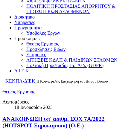
Χαρτες Δομων ΚΕΚΠΑ-ΔΙΕΚ
ΠΟΛΙΤΙΚΗ ΠΡΟΣΤΑΣΙΑΣ ΑΠΟΡΡΗΤΟΥ &
ΠΡΟΣΩΠΙΚΩΝ ΔΕΔΟΜΕΝΩΝ
Διοικητικο
Υπηρεσιες
Προγραμματα
Υποβολές Έργων
Προσκλησεις
Θεσεις Εργασιας
Προσκλησεις Ειδων
Επιτροπες
ΑΙΤΗΣΕΙΣ ΚΔΑΠ & ΠΑΙΔΙΚΩΝ ΣΤΑΘΜΩΝ
Πολιτική Προστασίας Πρ. Δεδ. (GDPR)
Δ.Ι.Ε.Κ.
ΚΕΚΠΑ-ΔΙΕΚ
Η Κοινωφελής Επιχείρηση του Δήμου Βόλου
Θεσεις Εργασιας
Λεπτομέρειες
18 Ιανουαρίου 2023
ΑΝΑΚΟΙΝΩΣΗ υπ' αριθμ. ΣΟΧ 7Α/2022
(HOTSPOT Ξηροκαμπου) (Ο.Ε.)