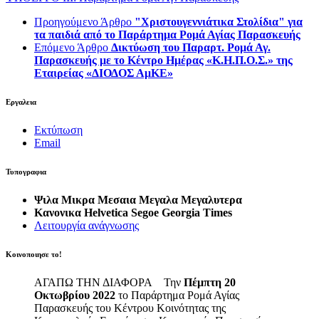
Προηγούμενο Άρθρο
"Xριστουγεννιάτικα Στολίδια" για
τα παιδιά από το Παράρτημα Ρομά Αγίας Παρασκευής
Επόμενο Άρθρο
Δικτύωση του Παραρτ. Ρομά Αγ.
Παρασκευής με το Κέντρο Ημέρας «Κ.Η.Π.Ο.Σ.» της
Εταιρείας «ΔΙΟΔΟΣ ΑμΚΕ»
Εργαλεια
Εκτύπωση
Email
Τυπογραφια
Ψιλα
Μικρα
Μεσαια
Μεγαλα
Μεγαλυτερα
Κανονικα
Helvetica
Segoe
Georgia
Times
Λειτουργία ανάγνωσης
Κοινοποιησε το!
ΑΓΑΠΩ ΤΗΝ ΔΙΑΦΟΡΑ Την
Πέμπτη 20
Οκτωβρίου 2022
το Παράρτημα Ρομά Αγίας
Παρασκευής του Κέντρου Κοινότητας της