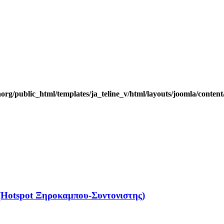
rg/public_html/templates/ja_teline_v/html/layouts/joomla/content
Hotspot Ξηροκαμπου-Συντονιστης)