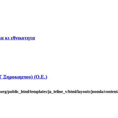
ια κι εθνικοτητα
Ξηροκαμπου) (Ο.Ε.)
rg/public_html/templates/ja_teline_v/html/layouts/joomla/content