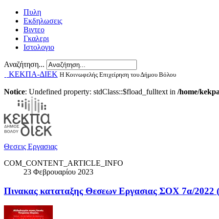
Πυλη
Εκδηλωσεις
Βιντεο
Γκαλερι
Ιστολογιο
Αναζήτηση...
ΚΕΚΠΑ-ΔΙΕΚ
Η Κοινωφελής Επιχείρηση του Δήμου Βόλου
Notice
: Undefined property: stdClass::$fload_fulltext in
/home/kekpao
Θεσεις Εργασιας
COM_CONTENT_ARTICLE_INFO
23 Φεβρουαρίου 2023
Πινακας καταταξης Θεσεων Εργασιας ΣΟΧ 7α/2022 (