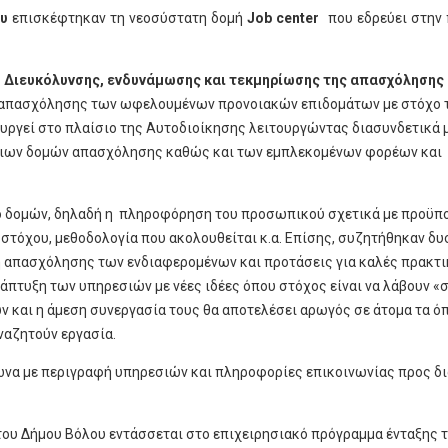
υ
επισκέφτηκαν τη νεοσύστατη δομή
Job center
που εδρεύει στην 
 Διευκόλυνσης, ενδυνάμωσης και τεκμηρίωσης της απασχόλησης 
 απασχόλησης των ωφελουμένων προνοιακών επιδομάτων με στόχο 
ουργεί στο πλαίσιο της Αυτοδιοίκησης λειτουργώντας διασυνδετικά 
σιων δομών απασχόλησης καθώς και των εμπλεκομένων φορέων και
ο δομών, δηλαδή η πληροφόρηση του προσωπικού σχετικά με προϋπ
στόχου, μεθοδολογία που ακολουθείται κ.α. Επίσης, συζητήθηκαν δυ
η απασχόλησης των ενδιαφερομένων και προτάσεις για καλές πρακτι
νάπτυξη των υπηρεσιών με νέες ιδέες όπου στόχος είναι να λάβουν 
ν και η άμεση συνεργασία τους θα αποτελέσει αρωγός σε άτομα τα ό
ναζητούν εργασία.
νώνα με περιγραφή υπηρεσιών και πληροφορίες επικοινωνίας προς δ
του Δήμου Βόλου εντάσσεται στο επιχειρησιακό πρόγραμμα ένταξης 