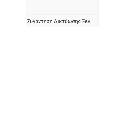
Συνάντηση Δικτύωσης Ξενώνα Αστέγων και Ξενώνα Γυναικών Θυμάτων Βίας