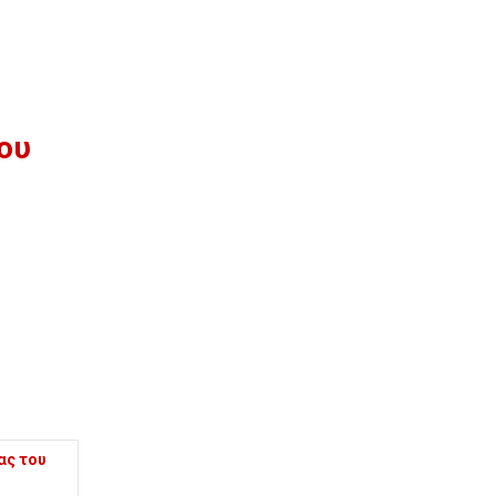
ου
ας του