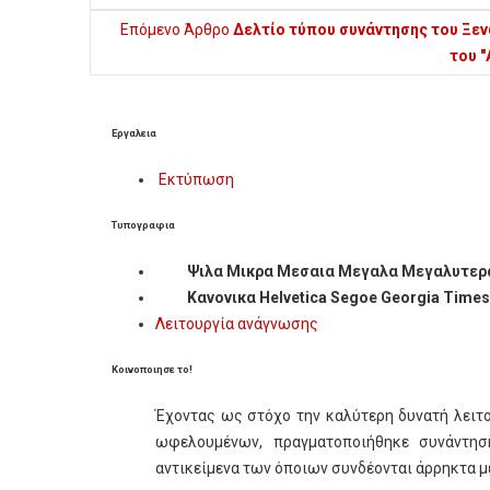
Επόμενο Άρθρο
Δελτίο τύπου συνάντησης του Ξενώ
του "
Εργαλεια
Εκτύπωση
Τυπογραφια
Ψιλα
Μικρα
Μεσαια
Μεγαλα
Μεγαλυτερ
Κανονικα
Helvetica
Segoe
Georgia
Times
Λειτουργία ανάγνωσης
Κοινοποιησε το!
Έχοντας ως στόχο την καλύτερη δυνατή λειτ
ωφελουμένων, πραγματοποιήθηκε συνάντη
αντικείμενα των όποιων συνδέονται άρρηκτα μ