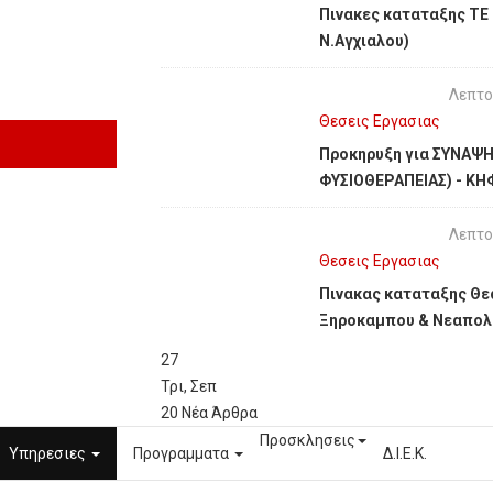
Πινακες καταταξης ΤΕ
Ν.Αγχιαλου)
Λεπτο
Θεσεις Εργασιας
Προκηρυξη για ΣΥΝΑΨ
ΦΥΣΙΟΘΕΡΑΠΕΙΑΣ) - ΚΗ
Λεπτο
Θεσεις Εργασιας
Πινακας καταταξης Θεσ
Ξηροκαμπου & Νεαπολ
27
Τρι
,
Σεπ
20
Νέα Άρθρα
Προσκλησεις
Υπηρεσιες
Προγραμματα
Δ.Ι.Ε.Κ.