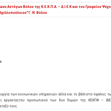
να Αστέγων Βόλου της Κ.Ε.Κ.Π.Α. – Δ.Ι.Ε.Κ και του Γραφείου Ψυχ
Αχιλλοπούλειου" Γ. Ν. Βόλου
α
ουργία των κοινωνικών υπηρεσιών αλλά και το βέλτιστο όφελος τ
ση εργασίαςτου προσωπικού των δυο δομών της ΚΕΚΠΑ – ΔΙΕ
εταξύ τους.