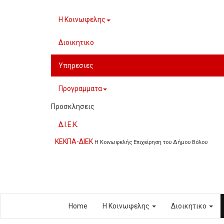
Η Κοινωφελης
Διοικητικο
Υπηρεσιες
Προγραμματα
Προσκλησεις
Δ.Ι.Ε.Κ.
ΚΕΚΠΑ-ΔΙΕΚ
Η Κοινωφελής Επιχείρηση του Δήμου Βόλου
Home
Η Κοινωφελης
Διοικητικο