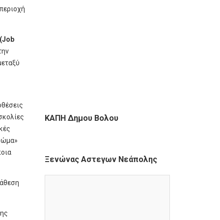
περιοχή
(Job
την
μεταξύ
οθέσεις
σκολίες
ΚΑΠΗ Δημου Βολου
κές
«σώμα»
ποια
Ξενώνας Αστεγων Νεάπολης
ιάθεση
της