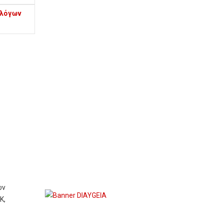
ολόγων
ων
Κ,