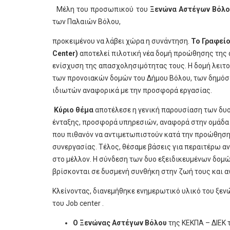
Μέλη του προσωπικού του
Ξενώνα Αστέγων Βόλο
των Παλαιών Βόλου,
προκειμένου να λάβει χώρα η συνάντηση.
Το Γραφείο
Center)
αποτελεί πιλοτική νέα δομή προώθησης της
ενίσχυση της απασχολησιμότητας τους. Η δομή λειτ
των προνοιακών δομών του Δήμου Βόλου, των δημό
ιδιωτών αναφορικά με την προσφορά εργασίας.
Κύριο θέμα
αποτέλεσε η γενική παρουσίαση των δυ
ένταξης, προσφορά υπηρεσιών, αναφορά στην ομάδα 
που πιθανόν να αντιμετωπιστούν κατά την προώθησ
συνεργασίας. Τέλος, θέσαμε βάσεις για περαιτέρω α
στο μέλλον. Η σύνδεση των δυο εξειδικευμένων δομώ
βρίσκονται σε δυσμενή συνθήκη στην ζωή τους και α
Κλείνοντας, διανεμήθηκε ενημερωτικό υλικό του ξε
του Job center .
Ο Ξενώνας Αστέγων Βόλου
της ΚΕΚΠΑ – ΔΙΕΚ 