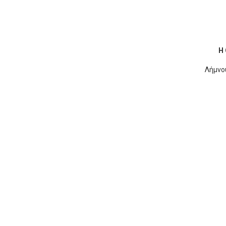
Η
Λήμνο