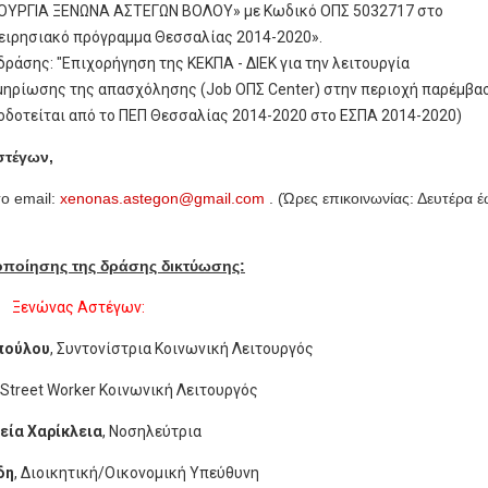
ΤΟΥΡΓΙΑ ΞΕΝΩΝΑ ΑΣΤΕΓΩΝ ΒΟΛΟΥ» με Κωδικό ΟΠΣ 5032717 στο
ειρησιακό πρόγραμμα Θεσσαλίας 2014-2020».
δράσης: "Επιχορήγηση της ΚΕΚΠΑ - ΔΙΕΚ για την λειτουργία
μηρίωσης της απασχόλησης (Job ΟΠΣ Center) στην περιοχή παρέμβασ
οδοτείται από το ΠΕΠ Θεσσαλίας 2014-2020 στο ΕΣΠΑ 2014-2020)
στέγων,
το email:
xenonas.astegon@gmail.com
. (Ώρες επικοινωνίας: Δευτέρα 
οποίησης της δράσης δικτύωσης:
Ξενώνας Αστέγων:
πούλου
, Συντονίστρια Κοινωνική Λειτουργός
, Street Worker Κοινωνική Λειτουργός
εία Χαρίκλεια
, Νοσηλεύτρια
δη
, Διοικητική/Οικονομική Υπεύθυνη