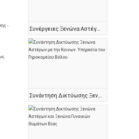
ης -
Συνέργειες Ξενώνα Αστέγων & ΤΟΜΥ Ν. Ιωνίας
έως
Συνάντηση Δικτύωσης Ξενωνα Αστέγων με την Κοινων. Υπηρεσία του Γηροκομείου Βόλου