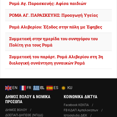
Ρομά Αγ. Παρασκευής: Αφίσα παιδιών
ΡΟΜΑ ΑΓ. ΠΑΡΑΣΚΕΥΗΣ: Προαγωγή Υγείας
Ρομά Αλιβερίου: Έξοδος στην πόλη με Έφηβες
Συμμετοχή στην ημερίδα του συνηγόρου του
Πολίτη για τους Ρομά
Συμμετοχή του παράρτ. Ρομά Αλιβερίου στη 3η
διαλογική συνάντηση γυναικών Ρομά
EN
FR
EL
ES
KU
ΔΗΜΟΣ ΒΟΛΟΥ & ΝΟΜΙΚΑ
ΚΟΙΝΩΝΙΚΑ ΔΙΚΤΥΑ
ΠΡΟΣΩΠΑ
Facebook ΚΕΚΠΑ
ΔΗΜΟΣ ΒΟΛΟΥ
FB ΚΔΑΠ Αμπελοκηπων
ΔΟΕΠΑΠ-ΔΗΠΕΘΕ (ΝΠΔΔ)
Ιστοσελιδα ΔΙΕΚ