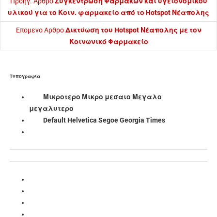
Προηγ. Αρθρο
Συγκέντρωση Φαρμάκων και υγειονομικού
υλικού για το Κοιν. φαρμακείο από το Hotspot Νέαπολης
Επομενο Αρθρο
Δικτύωση του Hotspot Νέαπολης με τον
Κοινωνικό Φαρμακείο
Τυπογραφια
Μικροτερο
Μικρο
μεσαιο
Μεγαλο
μεγαλυτερο
Default
Helvetica
Segoe
Georgia
Times