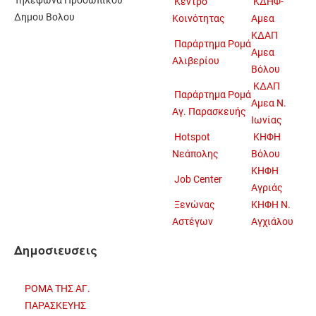
Τηλεφωνα Προσωπικού
Κέντρο
ΚΔΗΦ-
Δημου Βολου
Κοινότητας
Αμεα
ΚΔΑΠ
Παράρτημα Ρομά
Αμεα
Αλιβερίου
Βόλου
ΚΔΑΠ
Παράρτημα Ρομά
Αμεα Ν.
Αγ. Παρασκευής
Ιωνίας
Hotspot
ΚΗΦΗ
Νεάπολης
Βόλου
ΚΗΦΗ
Job Center
Αγριάς
Ξενώνας
ΚΗΦΗ Ν.
Αστέγων
Αγχιάλου
Δημοσιευσεις
ΡΟΜΑ ΤΗΣ ΑΓ.
ΠΑΡΑΣΚΕΥΗΣ