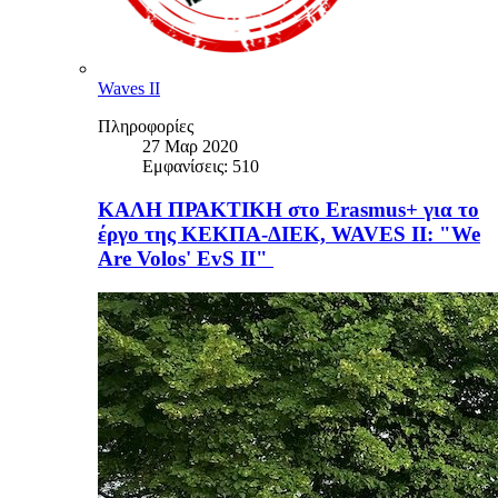
Waves II
Πληροφορίες
27 Μαρ 2020
Εμφανίσεις: 510
ΚΑΛΗ ΠΡΑΚΤΙΚΗ στο Erasmus+ για το
έργο της ΚΕΚΠΑ-ΔΙΕΚ, WAVES II: "We
Are Volos' EvS II"