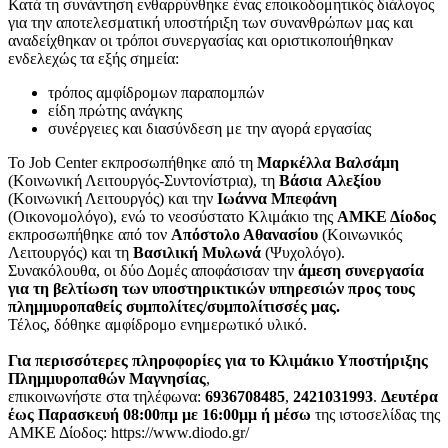
Κατά τη συνάντηση ενθαρρύνθηκε ένας εποικοδομητικός διάλογος
για την αποτελεσματική υποστήριξη των συνανθρώπων μας και
αναδείχθηκαν οι τρόποι συνεργασίας και οριστικοποιήθηκαν
ενδελεχώς τα εξής σημεία:
τρόπος αμφίδρομων παραπομπών
είδη πρώτης ανάγκης
συνέργειες και διασύνδεση με την αγορά εργασίας
Το Job Center εκπροσωπήθηκε από τη
Μαρκέλλα Βαλσάμη
(Κοινωνική Λειτουργός-Συντονίστρια), τη
Βάσια Αλεξίου
(Κοινωνική Λειτουργός) και την
Ιωάννα Μπεφάνη
(Οικονομολόγο), ενώ το νεοσύστατο Κλιμάκιο της
ΑΜΚΕ Δίοδος
εκπροσωπήθηκε από τον
Απόστολο Αθανασίου
(Κοινωνικός
Λειτουργός) και τη
Βασιλική Μυλωνά
(Ψυχολόγο).
Συνακόλουθα, οι δύο Δομές αποφάσισαν την
άμεση συνεργασία
για τη βελτίωση των υποστηρικτικών υπηρεσιών προς τους
πλημμυροπαθείς συμπολίτες/συμπολίτισσές μας.
Τέλος, δόθηκε αμφίδρομο ενημερωτικό υλικό.
Για περισσότερες πληροφορίες για το Κλιμάκιο Υποστήριξης
Πλημμυροπαθών Μαγνησίας
,
επικοινωνήστε στα τηλέφωνα:
6936708485
,
2421031993
.
Δευτέρα
έως Παρασκευή 08:00πμ με 16:00μμ ή μέσω
της ιστοσελίδας της
ΑΜΚΕ Δίοδος: https://www.diodo.gr/