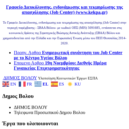
Γραφείο Διευκόλυνσης, ενδυνάμωσης και τεκμηρίωσης της
απασχόλησης (Job Center) (www.kekpa.gr)
Το Γραφείο Διευκόλυνσης, ενδυνάμωσης και τεκμηρίωσης της απασχόλησης (Job Center) στην
περιοχή παρέμβασης - ΣΒΑΑ Βόλου» με κωδικό ΟΠΣ (MIS) 5091685, εντάσσεται στις
κοινωνικές δράσεις της Στρατηγικής Βιώσιμης Αστικής Ανάπτυξης (ΣΒΑΑ) Βόλου και
χρηματοδοτείται από την Ελλάδα και την Ευρωπαϊκή Ένωση μέσω του ΠΕΠ Θεσσαλίας 2014-
2020.
Προηγ. Αρθρο
Ενημερωτική συνάντηση του Job Center
με το Κέντρο Υγείας Βόλου
Επομενο Αρθρο
19η Νοεμβρίου: Διεθνής Ημέρα
Γυναικείας Επιχειρηματικότητας
ΔΗΜΟΣ ΒΟΛΟΥ
Υλοποίηση Κοινωνικών Έργων ΕΣΠΑ
EN
FR
EL
ES
KU
Δημος Βολου
ΔΗΜΟΣ ΒΟΛΟΥ
Τηλεφωνα Προσωπικού Δημου Βολου
Έργα που υλοποιουνται