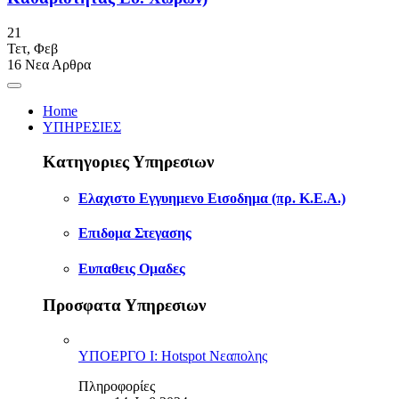
21
Τετ
,
Φεβ
16
Νεα Αρθρα
Home
ΥΠΗΡΕΣΙΕΣ
Κατηγοριες Υπηρεσιων
Ελαχιστο Εγγυημενο Εισοδημα (πρ. Κ.Ε.Α.)
Επιδομα Στεγασης
Ευπαθεις Ομαδες
Προσφατα Υπηρεσιων
ΥΠΟΕΡΓΟ Ι: Hotspot Νεαπολης
Πληροφορίες