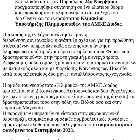
Στο πλαίσιο αυτό, την Παρασκευή
24η Νοεμβρίου
πραγματοποιήθηκε συνάντηση σε ένα ιδιαίτερα θερμό
και εποικοδομητικό κλίμα ανάμεσα σε στελέχη του
Job Center και του νεοσύστατου
Κλιμακίου
Υποστήριξης Πλημμυροπαθών της ΑΜΚΕ Δίοδος
.
Ο
σκοπός
της εν λόγω συνάντησης ήταν η
διερεύνηση συνεργασίας, η ανάπτυξη σχέσεων για την προώθηση
στοχευμένων υπηρεσιών καθώς επίσης και η άντληση
πληροφοριών από τη μέχρι τώρα εμπειρία από τους Φορείς που
δραστηριοποιούνται στην πρώτη γραμμή με ενεργό τρόπο.
Αμφίδρομα, οι δύο ομάδες μοιράστηκαν το ιστορικό συναντήσεων
με θεσμικούς αλλά και με Φορείς της Κοινωνίας των Πολιτών
κατά τους τελευταίους δύο μήνες, ανταλλάσσοντας τεχνογνωσία.
Η ομάδα του νεοσύστατου Κλιμακίου της ΑΜΚΕ Δίοδος
αποτελείται από 2 Κοινωνικούς Λειτουργούς και δύο Ψυχολόγους
(εκ των οποίων η μία πραγματοποιεί την πρακτική της άσκηση) και
δραστηριοποιείται τόσο στην πόλη του Βόλου όσο και στην
ευρύτερη Μαγνησία.
Η παροχή των υπηρεσιών συνίσταται στην ψυχοκοινωνική
υποστήριξη, ατομικές και ομαδικές συμβουλευτικές συνεδρίες
προς ενήλικο πληθυσμό που επλήγησαν από τα
ακραία καιρικά
φαινόμενα του Σεπτεμβρίου 2023
.