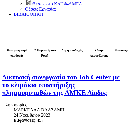
Θέσεις στο ΚΔΗΦ-ΑΜΕΑ
Θέσεις Εργασίας
ΒΙΒΛΙΟΘΗΚΗ
Κεντρική δομή
2 Παραρτήματα
Δομή υποδοχής
Κέντρο
Ξενώνας 
υποδοχής
Ρομά
Απασχόλησης
Δικτυακή συνεργασία του Job Center με
το κλιμάκιο υποστήριξης
πλημμυροπαθών της ΑΜΚΕ Δίοδος
Πληροφορίες
ΜΑΡΚΕΛΛΑ ΒΑΛΣΑΜΗ
24 Νοεμβρίου 2023
Εμφανίσεις: 457