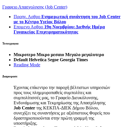
Γραφειο Απασχολησης (Job Center)
Προηγ. Αρθρο
Ενημερωτική συνάντηση του Job Center
με το Κέντρο Υγείας Βόλου
Επομενο Αρθρο
19η Νοεμβρίου: Διεθνής Ημέρα
Γυναικείας Επιχειρηματικότητας
Τυπογραφια
Μικροτερο
Μικρο
μεσαιο
Μεγαλο
μεγαλυτερο
Default
Helvetica
Segoe
Georgia
Times
Reading Mode
Διαμοιρασε
Έχοντας επίκεντρο την παροχή βέλτιστων υπηρεσιών
προς τους πλημμυροπαθείς συμπολίτες και
συμπολίτισσές μας, το Γραφείο Διευκόλυνσης,
Ενδυνάμωσης και Τεκμηρίωσης της Απασχόλησης
Job Center
της ΚΕΚΠΑ-ΔΙΕΚ Δήμου Βόλου,
συνεχίζει τις συναντήσεις με αξιόπιστους Φορείς που
δραστηριοποιούνται στην πρώτη γραμμή της
υποστήριξης.