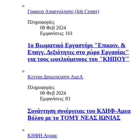
Γραφειο Απασχολησης (Job Center)
Πληροφορίες
08 Φεβ 2024
Εμφανίσεις: 161
1o Βιωματικό Εργαστήρι "Επικοιν. &
Επαγγ. Δεξιότητες στο χώρο Εργασίας"
για τους ωφελούμενους του "ΚΗΠΟΥ"
Κεντρο Διημερευσης ΑμεΑ
Πληροφορίες
08 Φεβ 2024
Εμφανίσεις: 83
Συνάντηση συνέργειας του ΚΔΗΦ-Αμεα
Βόλου με το ΤΟΜΥ ΝΕΑΣ ΙΩΝΙΑΣ
ΚΗΦΗ Αγριας