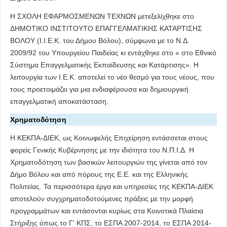
Η ΣΧΟΛΗ ΕΦΑΡΜΟΣΜΕΝΩΝ ΤΕΧΝΩΝ μετεξελίχθηκε στο
ΔHMOTIKO ΙΝΣΤΙΤΟΥΤΟ ΕΠΑΓΓΕΛΜΑΤΙΚΗΣ ΚΑΤΑΡΤΙΣΗΣ
ΒΟΛΟΥ (Ι.Ι.Ε.Κ. του Δήμου Βόλου), σύμφωνα με το Ν.Δ.
2009/92 του Υπουργείου Παιδείας κι εντάχθηκε στο « στο Εθνικό
Σύστημα Επαγγελματικής Εκπαίδευσης και Κατάρτισης». Η
λειτουργία των Ι.Ε.Κ. αποτελεί το νέο θεσμό για τους νέους, που
τους προετοιμάζει για μια ενδιαφέρουσα και δημιουργική
επαγγελματική αποκατάσταση.
Χρηματοδότηση
Η ΚΕΚΠΑ-ΔΙΕΚ, ως Κοινωφελής Επιχείρηση εντάσσεται στους
φορείς Γενικής Κυβέρνησης με την ιδιότητα του Ν.Π.Ι.Δ. Η
Χρηματοδότηση των βασικών λειτουργιών της γίνεται από τον
Δήμο Βόλου και από πόρους της Ε.Ε. και της Ελληνικής
Πολιτείας. Τα περισσότερα έργα και υπηρεσίες της ΚΕΚΠΑ-ΔΙΕΚ
αποτελούν συγχρηματοδοτούμενες πράξεις με την μορφή
προγραμμάτων και εντάσονται κυρίως στα Κοινοτικά Πλαίσια
Στήριξης όπως το Γ' ΚΠΣ, το ΕΣΠΑ 2007-2014, το ΕΣΠΑ 2014-