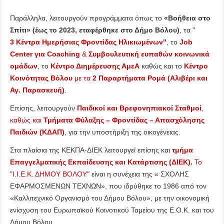
Παράλληλα, λειτουργούν προγράμματα όπως το
«Βοήθεια στο
Σπίτι» (έως το 2023, εταφέρθηκε στο Δήμο Βόλου)
, τα "
3 Κέντρα Ημερήσιας Φροντίδας Ηλικιωμένων
"
, το
Job
Center για Coaching
&
Συμβουλευτική ευπαθών κοινωνικά
ομάδων
, το
Κέντρο Διημέρευσης ΑμεΑ
καθώς και το
Κέντρο
Κοινότητας Βόλου
με τα
2 Παραρτήματα Ρομά (Αλιβέρι και
Αγ. Παρασκευή)
.
Επίσης, λειτουργούν
Παιδικοί και Βρεφονηπιακοί Σταθμοί
,
καθώς και
Τμήματα Φύλαξης – Φροντίδας – Απασχόλησης
Παιδιών (ΚΔΑΠ)
, για την υποστήριξη της οικογένειας.
Στα πλαίσια της ΚΕΚΠΑ-ΔΙΕΚ λειτουργεί επίσης και
τμήμα
Επαγγελματικής Εκπαίδευσης και Κατάρτισης (ΔΙΕΚ).
Το
"Ι.Ι.Ε.Κ. ΔΗΜΟΥ ΒΟΛΟΥ"
είναι η συνέχεια της « ΣΧΟΛΗΣ
ΕΦΑΡΜΟΣΜΕΝΩΝ ΤΕΧΝΩΝ», που ιδρύθηκε το 1986 από τον
«Καλλιτεχνικό Οργανισμό του Δήμου Βόλου», με την οικονομική
ενίσχυση του Ευρωπαϊκού Κοινοτικού Ταμείου της Ε.Ο.Κ. και του
Δήμου Βόλου.