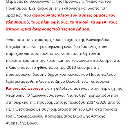
Μέριμνας και Αλληλεγγύης, της Προαγωγής Υγείας και του
Πολιτισμού. Έχει αναλάβει την εκπόνηση και υλοποίηση
δράσεων που
αφορούν τις πλέον ευαίσθητες ομάδες του
πληθυσμού, τους ηλικιωμένους, τα παιδιά, τα ΑμεΑ, τους
άπορους και άνεργους πολίτες του Δήμου.
Ένας από τους πρωταρχικούς στόχους της Κοινωφελούς
Επιχείρησης είναι η διασφάλιση ενός δικτύου ελάχιστων
παροχών για τους πολίτες εκείνους που πλήττονται
περισσότερο από την κρίση και τον κοινωνικό αποκλεισμό. Στο
πλαίσιο αυτό, το φθινόπωρο του 2010 ξεκίνησε την
πρωτοβουλία ίδρυσης δημοτικού Κοινωνικού Παντοπωλείου
(έχει μεταφερθεί πλέον στο Δήμο Βόλου), ενώ λειτουργεί
Κοινωνικό Ξενώνα
για τη φιλοξενία αστέγων στην περιοχή της
Νεάπολης. Ο "Ξενωνας Αστέγων Νεάπολης" χρηματοδοτείται
στη διάρκεια της προγραμματικής περιόδου 2014-2020 από το
ΠΕΠ Θεσσαλίας με συγχρηματοδότηση του ΕΚΤ στα πλαίσια
του Ολοκληρωμένου προγράμματος Βιώσιμης Αστικής
Ανάπτυξης Βόλου.