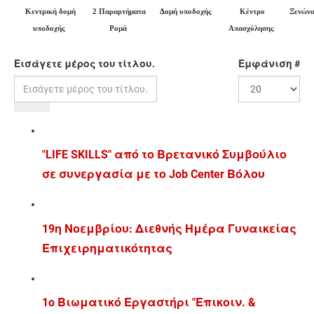
Κεντρική δομή
2 Παραρτήματα
Δομή υποδοχής
Κέντρο
Ξενώνα
υποδοχής
Ρομά
Απασχόλησης
Εισάγετε μέρος του τίτλου.
Εμφάνιση #
"LIFE SKILLS" από το Βρετανικό Συμβούλιο
σε συνεργασία με το Job Center Βόλου
19η Νοεμβρίου: Διεθνής Ημέρα Γυναικείας
Επιχειρηματικότητας
1o Βιωματικό Εργαστήρι "Επικοιν. &