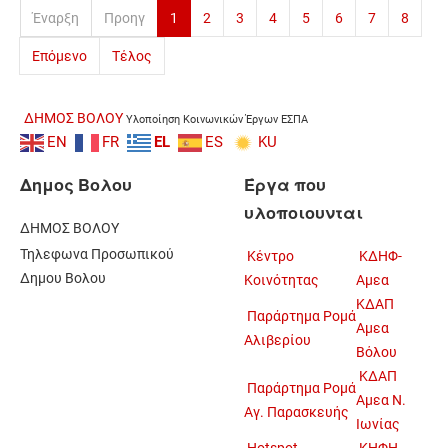
Έναρξη
Προηγ
1
2
3
4
5
6
7
8
Επόμενο
Τέλος
ΔΗΜΟΣ ΒΟΛΟΥ
Υλοποίηση Κοινωνικών Έργων ΕΣΠΑ
EN
FR
EL
ES
KU
Δημος Βολου
Έργα που
υλοποιουνται
ΔΗΜΟΣ ΒΟΛΟΥ
Τηλεφωνα Προσωπικού
Κέντρο
ΚΔΗΦ-
Δημου Βολου
Κοινότητας
Αμεα
ΚΔΑΠ
Παράρτημα Ρομά
Αμεα
Αλιβερίου
Βόλου
ΚΔΑΠ
Παράρτημα Ρομά
Αμεα Ν.
Αγ. Παρασκευής
Ιωνίας