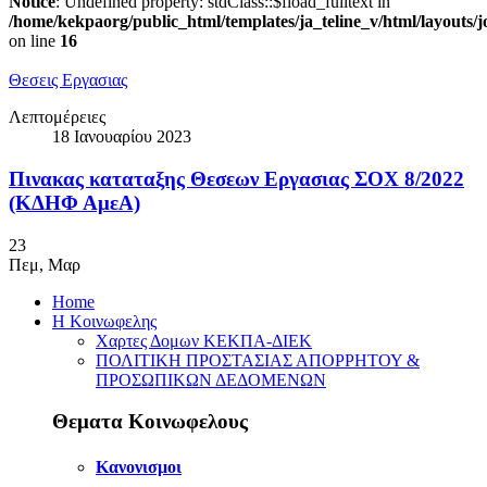
Notice
: Undefined property: stdClass::$fload_fulltext in
/home/kekpaorg/public_html/templates/ja_teline_v/html/layouts/
on line
16
Θεσεις Εργασιας
Λεπτομέρειες
18 Ιανουαρίου 2023
Πινακας καταταξης Θεσεων Εργασιας ΣΟΧ 8/2022
(ΚΔΗΦ ΑμεΑ)
23
Πεμ
,
Μαρ
Home
Η Κοινωφελης
Χαρτες Δομων ΚΕΚΠΑ-ΔΙΕΚ
ΠΟΛΙΤΙΚΗ ΠΡΟΣΤΑΣΙΑΣ ΑΠΟΡΡΗΤΟΥ &
ΠΡΟΣΩΠΙΚΩΝ ΔΕΔΟΜΕΝΩΝ
Θεματα Κοινωφελους
Κανονισμοι