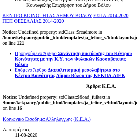
Κοινωφελής Επιχείρηση του Δήμου Βόλου
ΚΕΝΤΡΟ ΚΟΙΝΟΤΗΤΑΣ ΔΗΜΟΥ ΒΟΛΟΥ
ΕΣΠΑ 2014-2020
ΠΕΠ ΘΕΣΣΑΛΙΑΣ 2014-2020
Notice
: Undefined property: stdClass::$readmore in
/home/kekpaorg/public_html/templates/ja_teline_v/html/layouts/j
on line
121
Προηγούμενο Άρθρο
Συνάντηση δικτύωσης του Κέντρου
Κοινότητας με την Κ.Υ. των Φυλακών Κασσαβέτειας
Βόλου
Επόμενο Άρθρο
Διαπολιτισμική μεσολαβήτρια στο
Κέντρο Κοινότητας Δήμου Βόλου της ΚΕΚΠΑ-ΔΙΕΚ
Άρθρα Κ.Ε.Α.
Notice
: Undefined property: stdClass::$fload_fulltext in
/home/kekpaorg/public_html/templates/ja_teline_v/html/layouts/
on line
16
Κοινωνικο Εισοδημα Αλληλεγγυης (Κ.Ε.Α.)
Λεπτομέρειες
11-08-2020