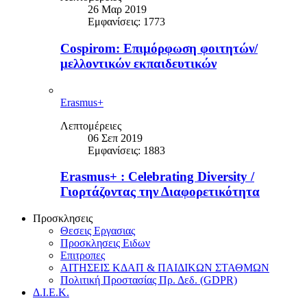
26 Μαρ 2019
Εμφανίσεις: 1773
Cospirom: Επιμόρφωση φοιτητών/
μελλοντικών εκπαιδευτικών
Erasmus+
Λεπτομέρειες
06 Σεπ 2019
Εμφανίσεις: 1883
Erasmus+ : Celebrating Diversity /
Γιορτάζοντας την Διαφορετικότητα
Προσκλησεις
Θεσεις Εργασιας
Προσκλησεις Ειδων
Επιτροπες
ΑΙΤΗΣΕΙΣ ΚΔΑΠ & ΠΑΙΔΙΚΩΝ ΣΤΑΘΜΩΝ
Πολιτική Προστασίας Πρ. Δεδ. (GDPR)
Δ.Ι.Ε.Κ.