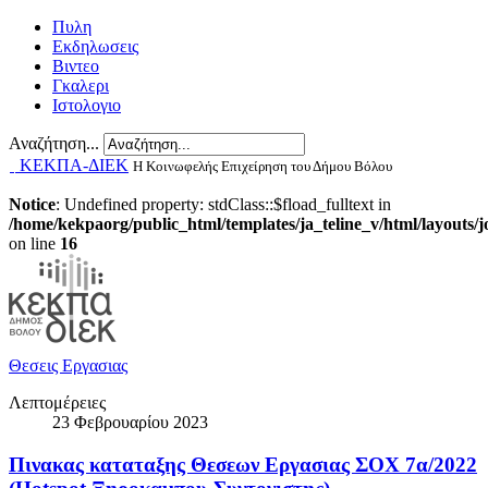
Πυλη
Εκδηλωσεις
Βιντεο
Γκαλερι
Ιστολογιο
Αναζήτηση...
ΚΕΚΠΑ-ΔΙΕΚ
Η Κοινωφελής Επιχείρηση του Δήμου Βόλου
Notice
: Undefined property: stdClass::$fload_fulltext in
/home/kekpaorg/public_html/templates/ja_teline_v/html/layouts/
on line
16
Θεσεις Εργασιας
Λεπτομέρειες
23 Φεβρουαρίου 2023
Πινακας καταταξης Θεσεων Εργασιας ΣΟΧ 7α/2022