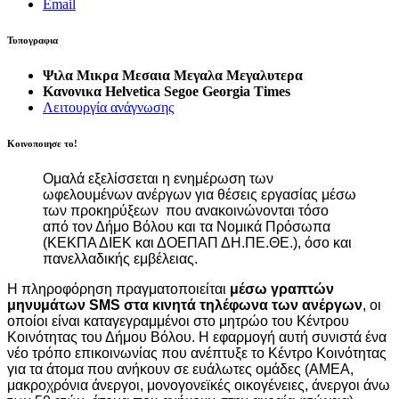
Email
Τυπογραφια
Ψιλα
Μικρα
Μεσαια
Μεγαλα
Μεγαλυτερα
Κανονικα
Helvetica
Segoe
Georgia
Times
Λειτουργία ανάγνωσης
Κοινοποιησε το!
Ομαλά εξελίσσεται η ενημέρωση των
ωφελουμένων ανέργων για θέσεις εργασίας μέσω
των προκηρύξεων που ανακοινώνονται τόσο
από τον Δήμο Βόλου και τα Νομικά Πρόσωπα
(ΚΕΚΠΑ ΔΙΕΚ και ΔΟΕΠΑΠ ΔΗ.ΠΕ.ΘΕ.), όσο και
πανελλαδικής εμβέλειας.
Η πληροφόρηση πραγματοποιείται
μέσω γραπτών
μηνυμάτων SMS στα κινητά τηλέφωνα των ανέργων
, οι
οποίοι είναι καταγεγραμμένοι στο μητρώο του Κέντρου
Κοινότητας του Δήμου Βόλου. Η εφαρμογή αυτή συνιστά ένα
νέο τρόπο επικοινωνίας που ανέπτυξε το Κέντρο Κοινότητας
για τα άτομα που ανήκουν σε ευάλωτες ομάδες (ΑΜΕΑ,
μακροχρόνια άνεργοι, μονογονεϊκές οικογένειες, άνεργοι άνω