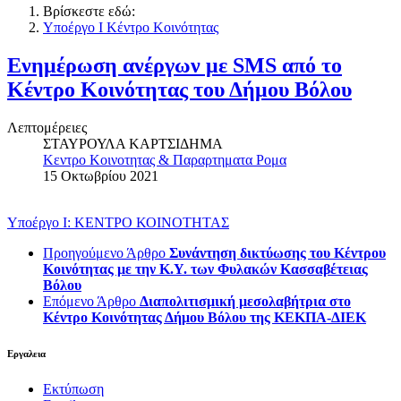
Βρίσκεστε εδώ:
Υποέργο Ι Κέντρο Κοινότητας
Ενημέρωση ανέργων με SMS από το
Κέντρο Κοινότητας του Δήμου Βόλου
Λεπτομέρειες
ΣΤΑΥΡΟΥΛΑ ΚΑΡΤΣΙΔΗΜΑ
Κεντρο Κοινοτητας & Παραρτηματα Ρομα
15 Οκτωβρίου 2021
Υποέργο Ι: ΚΕΝΤΡΟ ΚΟΙΝΟΤΗΤΑΣ
Προηγούμενο Άρθρο
Συνάντηση δικτύωσης του Κέντρου
Κοινότητας με την Κ.Υ. των Φυλακών Κασσαβέτειας
Βόλου
Επόμενο Άρθρο
Διαπολιτισμική μεσολαβήτρια στο
Κέντρο Κοινότητας Δήμου Βόλου της ΚΕΚΠΑ-ΔΙΕΚ
Εργαλεια
Εκτύπωση