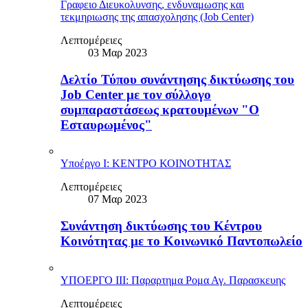
Γραφειο Διευκολυνσης, ενδυναμωσης και
τεκμηριωσης της απασχολησης (Job Center)
Λεπτομέρειες
03 Μαρ 2023
Δελτίο Τύπου συνάντησης δικτύωσης του
Job Center με τον σύλλογο
συμπαραστάσεως κρατουμένων "Ο
Εσταυρωμένος"
Υποέργο Ι: ΚΕΝΤΡΟ ΚΟΙΝΟΤΗΤΑΣ
Λεπτομέρειες
07 Μαρ 2023
Συνάντηση δικτύωσης του Κέντρου
Κοινότητας με το Κοινωνικό Παντοπωλείο
ΥΠΟΕΡΓΟ ΙΙΙ: Παραρτημα Ρομα Αγ. Παρασκευης
Λεπτομέρειες