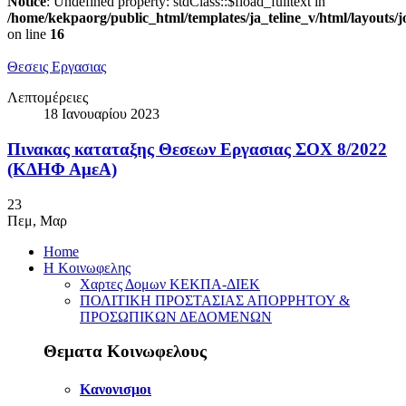
Notice
: Undefined property: stdClass::$fload_fulltext in
/home/kekpaorg/public_html/templates/ja_teline_v/html/layouts/
on line
16
Θεσεις Εργασιας
Λεπτομέρειες
18 Ιανουαρίου 2023
Πινακας καταταξης Θεσεων Εργασιας ΣΟΧ 8/2022
(ΚΔΗΦ ΑμεΑ)
23
Πεμ
,
Μαρ
Home
Η Κοινωφελης
Χαρτες Δομων ΚΕΚΠΑ-ΔΙΕΚ
ΠΟΛΙΤΙΚΗ ΠΡΟΣΤΑΣΙΑΣ ΑΠΟΡΡΗΤΟΥ &
ΠΡΟΣΩΠΙΚΩΝ ΔΕΔΟΜΕΝΩΝ
Θεματα Κοινωφελους
Κανονισμοι