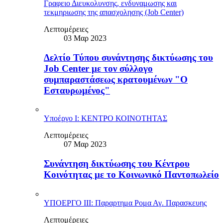
Γραφειο Διευκολυνσης, ενδυναμωσης και
τεκμηριωσης της απασχολησης (Job Center)
Λεπτομέρειες
03 Μαρ 2023
Δελτίο Τύπου συνάντησης δικτύωσης του
Job Center με τον σύλλογο
συμπαραστάσεως κρατουμένων "Ο
Εσταυρωμένος"
Υποέργο Ι: ΚΕΝΤΡΟ ΚΟΙΝΟΤΗΤΑΣ
Λεπτομέρειες
07 Μαρ 2023
Συνάντηση δικτύωσης του Κέντρου
Κοινότητας με το Κοινωνικό Παντοπωλείο
ΥΠΟΕΡΓΟ ΙΙΙ: Παραρτημα Ρομα Αγ. Παρασκευης
Λεπτομέρειες