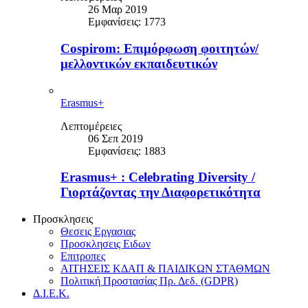
26 Μαρ 2019
Εμφανίσεις: 1773
Cospirom: Επιμόρφωση φοιτητών/
μελλοντικών εκπαιδευτικών
Erasmus+
Λεπτομέρειες
06 Σεπ 2019
Εμφανίσεις: 1883
Erasmus+ : Celebrating Diversity /
Γιορτάζοντας την Διαφορετικότητα
Προσκλησεις
Θεσεις Εργασιας
Προσκλησεις Ειδων
Επιτροπες
ΑΙΤΗΣΕΙΣ ΚΔΑΠ & ΠΑΙΔΙΚΩΝ ΣΤΑΘΜΩΝ
Πολιτική Προστασίας Πρ. Δεδ. (GDPR)
Δ.Ι.Ε.Κ.