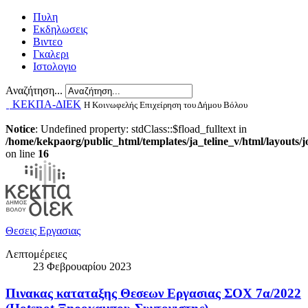
Πυλη
Εκδηλωσεις
Βιντεο
Γκαλερι
Ιστολογιο
Αναζήτηση...
ΚΕΚΠΑ-ΔΙΕΚ
Η Κοινωφελής Επιχείρηση του Δήμου Βόλου
Notice
: Undefined property: stdClass::$fload_fulltext in
/home/kekpaorg/public_html/templates/ja_teline_v/html/layouts/
on line
16
Θεσεις Εργασιας
Λεπτομέρειες
23 Φεβρουαρίου 2023
Πινακας καταταξης Θεσεων Εργασιας ΣΟΧ 7α/2022