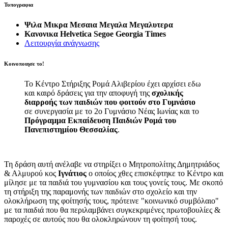
Τυπογραφια
Ψιλα
Μικρα
Μεσαια
Μεγαλα
Μεγαλυτερα
Κανονικα
Helvetica
Segoe
Georgia
Times
Λειτουργία ανάγνωσης
Κοινοποιησε το!
Το Κέντρο Στήριξης Ρομά Αλιβερίου έχει αρχίσει εδω
και καιρό δράσεις για την αποφυγή της
σχολικής
διαρροής των παιδιών που φοιτούν στο Γυμνάσιο
σε συνεργασία με το 2ο Γυμνάσιο Νέας Ιωνίας και το
Πρόγραμμα Εκπαίδευση Παιδιών Ρομά του
Πανεπιστημίου Θεσσαλίας
.
Τη δράση αυτή ανέλαβε να στηρίξει ο Μητροπολίτης Δημητριάδος
& Αλμυρού κος
Ιγνάτιος
ο οποίος χθες επισκέφτηκε το Κέντρο και
μίλησε με τα παιδιά του γυμνασίου και τους γονείς τους. Με σκοπό
τη στήριξη της παραμονής των παιδιών στο σχολείο και την
ολοκλήρωση της φοίτησής τους, πρότεινε "κοινωνικό συμβόλαιο"
με τα παιδιά που θα περιλαμβάνει συγκεκριμένες πρωτοβουλίες &
παροχές σε αυτούς που θα ολοκληρώνουν τη φοίτησή τους.