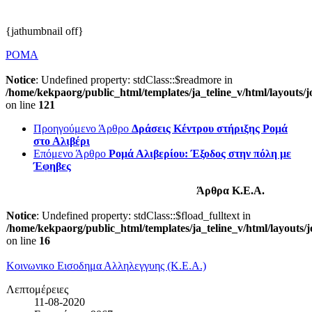
{jathumbnail off}
ΡΟΜΑ
Notice
: Undefined property: stdClass::$readmore in
/home/kekpaorg/public_html/templates/ja_teline_v/html/layouts/j
on line
121
Προηγούμενο Άρθρο
Δράσεις Κέντρου στήριξης Ρομά
στο Αλιβέρι
Επόμενο Άρθρο
Ρομά Αλιβερίου: Έξοδος στην πόλη με
Έφηβες
Άρθρα Κ.Ε.Α.
Notice
: Undefined property: stdClass::$fload_fulltext in
/home/kekpaorg/public_html/templates/ja_teline_v/html/layouts/
on line
16
Κοινωνικο Εισοδημα Αλληλεγγυης (Κ.Ε.Α.)
Λεπτομέρειες
11-08-2020