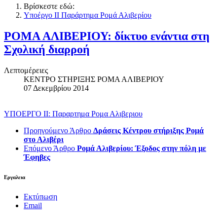
Βρίσκεστε εδώ:
Υποέργο ΙΙ Παράρτημα Ρομά Αλιβερίου
ΡΟΜΑ ΑΛΙΒΕΡΙΟΥ: δίκτυο ενάντια στη
Σχολική διαρροή
Λεπτομέρειες
ΚΕΝΤΡΟ ΣΤΗΡΙΞΗΣ ΡΟΜΑ ΑΛΙΒΕΡΙΟΥ
07 Δεκεμβρίου 2014
ΥΠΟΕΡΓΟ ΙΙ: Παραρτημα Ρομα Αλιβεριου
Προηγούμενο Άρθρο
Δράσεις Κέντρου στήριξης Ρομά
στο Αλιβέρι
Επόμενο Άρθρο
Ρομά Αλιβερίου: Έξοδος στην πόλη με
Έφηβες
Εργαλεια
Εκτύπωση
Email